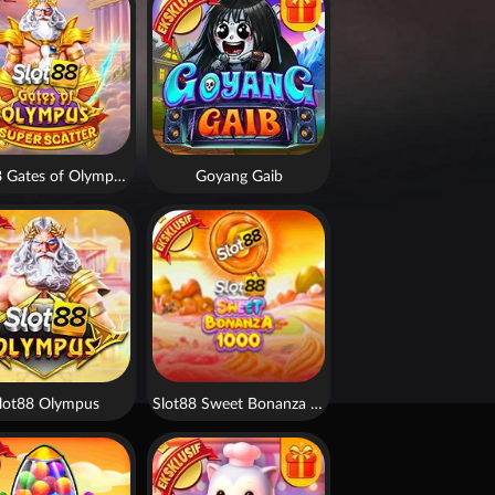
Slot88 Gates of Olympus Super Scatter
Goyang Gaib
lot88 Olympus
Slot88 Sweet Bonanza 1000