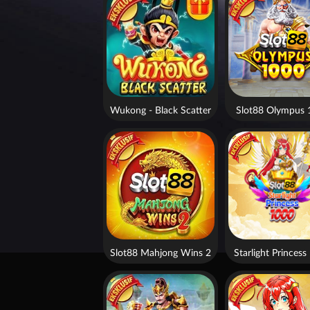
Wukong - Black Scatter
Slot88 Olympus 
Slot88 Mahjong Wins 2
Starlight Princess