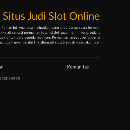
Situs Judi Slot Online
 4d hari ini. Agar bisa melipatkan uang anda dengan cara bermain
nikmati sensasi permainan toto 4d slot gacor hari ini yang sedang
cocok untuk para pemula mainkan. Permainan tesebut benar-benar
ng juga hanya melalui link alternatif slot88 sudah disediakan oleh
an
Komunitas
952074978