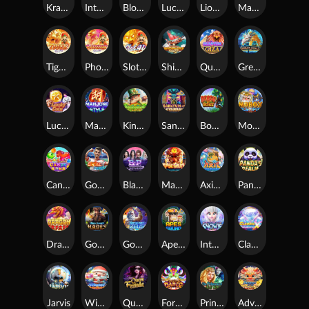
Kraken Queen
Into The Fay: Nixie
Bloodmoon Amazonia
Lucky Cat Slot4D
Lion Dance Slot4D
Macau Slot4D
Tiger Slot4D
Phoenix Slot4D
Slot4D
Shipwrecked Riches
Quantum Of Giza
Great Wall of Meta Dragon
Lucky Coins
Mahjong Style
Kingdom of Luck
Sanctum Of Savanah
Bonsai of the Riches
Mobox Olympia
Candy Bomb
Goal Rush
Black Pink (B.P.) in Metaverse
Mask of Truth Jumboways
Axie Universe
Panda Realm
Dragon FAFAFA
God's Gambit : Hades
God's Gambit Zeus
Apes Squad
Into the Fay: Snowie
Classic Diamond X5
Jarvis
Winter Winnings
Queen Femida
Fortune Dance
Princess and the Evil Witch
Advent of the Dragon