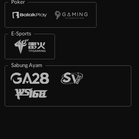
Poker
E-Sports
Sabung Ayam