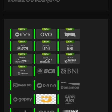
menawarkan hadiah kemenangan besar