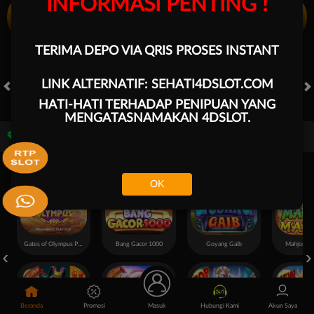
INFORMASI PENTING !
IDR
12,745,063,473
TERIMA DEPO VIA QRIS PROSES INSTANT
LINK ALTERNATIF: SEHATI4DSLOT.COM
HOT GAMES
SLOTS
LIVE CASINO
RACE
TOGEL
OL
HATI-HATI TERHADAP PENIPUAN YANG
MENGATASNAMAKAN 4DSLOT.
Game Populer
OK
Gates of Olympus POP
Bang Gacor 1000
Goyang Gaib
Mahjong 
Beranda
Promosi
Masuk
Hubungi Kami
Akun Saya