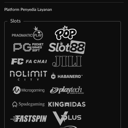
Platform Penyedia Layanan
Slots