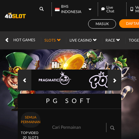
BHS
Live
Ve
Chat
M
INDONESIA
DAFTA
MASUK
IDR
12,673,294,
HOT GAMES
SLOTS
LIVE CASINO
RACE
TOG
PG SOFT
SEMUA
PERMAINAN
TOP
VIDEO
20
SLOTS