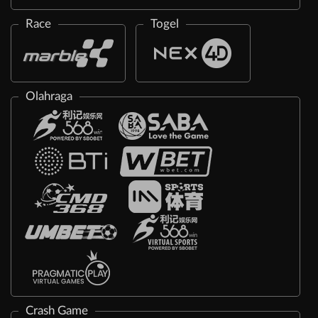
Race
Togel
Olahraga
Crash Game