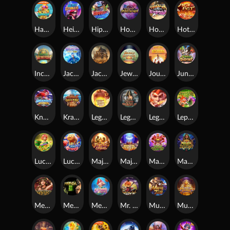
Hawaiian Tiki
Heist Stakes
Hip Hop Panda
Honey Trap of Diao Chan
Hood vs Wolf
Hotpot
Incan Wonders
Jack Frost's Winter
Jack the Giant Hunter
Jewels of Prosperity
Journey to the Wealth
Jungle Delight
Knockout Riches
Kraken Gold Rush
Legend of Hou Yi
Legend of Perseus
Legendary Monkey King
Leprechaun Riches
Lucky Clover Riches
Lucky Piggy
Majestic Empire
Majestic Treasures
Mask Carnival
Mayan Destiny
Medusa
Medusa 2
Mermaid Riches
Mr. Hallow-Win
Muay Thai Champion
Museum Wonders