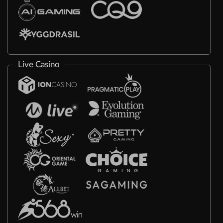
Live Casino