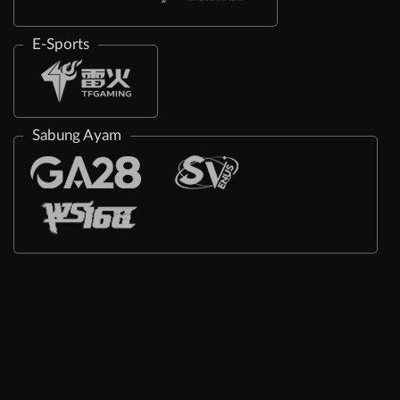
E-Sports
Sabung Ayam