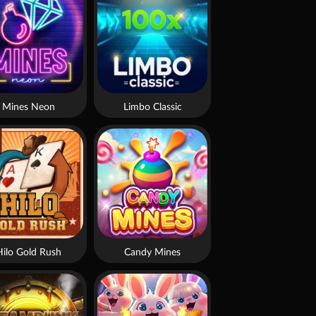
Mines Neon
Limbo Classic
Hilo Gold Rush
Candy Mines