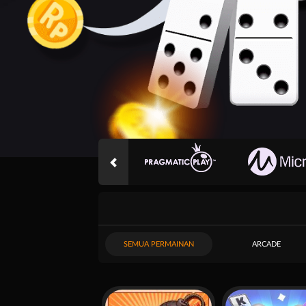
SEMUA PERMAINAN
ARCADE