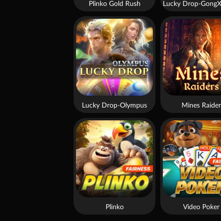
Plinko Gold Rush
Lucky Drop-Olympus
Mines Raider
Plinko
Video Poker