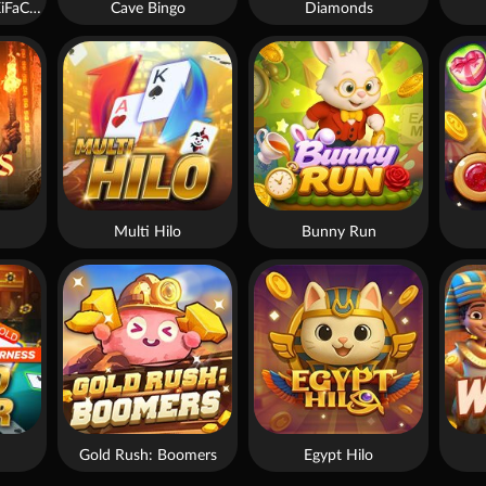
Lucky Drop-GongXiFaChai
Cave Bingo
Diamonds
Multi Hilo
Bunny Run
Gold Rush: Boomers
Egypt Hilo