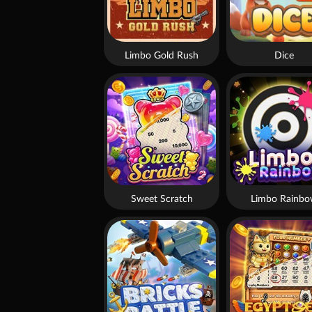
Limbo Gold Rush
Dice
Sweet Scratch
Limbo Rainb