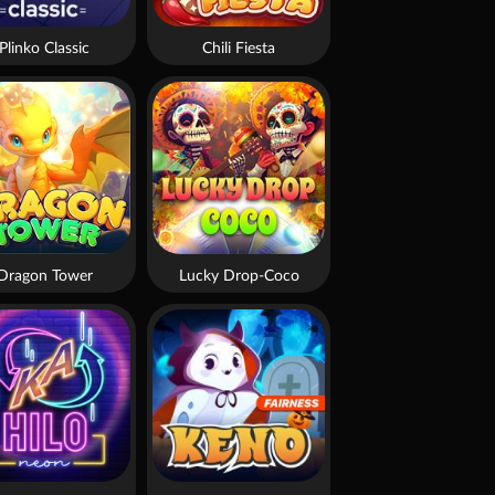
Plinko Classic
Chili Fiesta
Dragon Tower
Lucky Drop-Coco