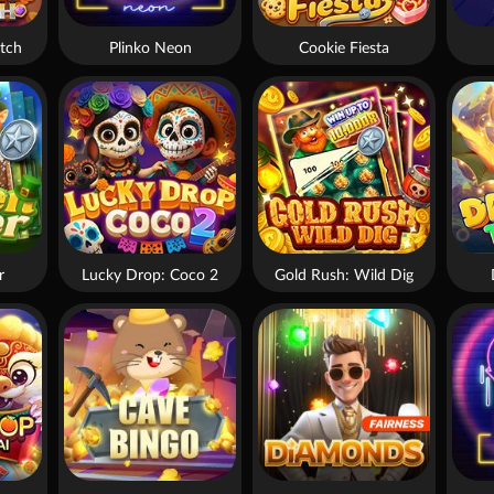
tch
Plinko Neon
Cookie Fiesta
r
Lucky Drop: Coco 2
Gold Rush: Wild Dig