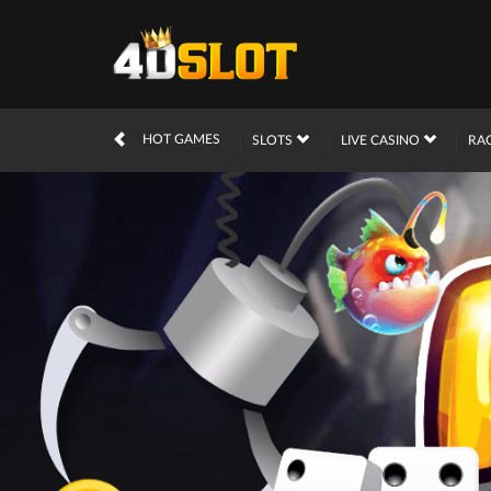
HOT GAMES
SLOTS
LIVE CASINO
RA