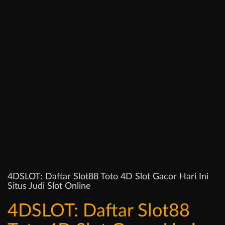
4DSLOT: Daftar Slot88 Toto 4D Slot Gacor Hari Ini
Situs Judi Slot Online
4DSLOT: Daftar Slot88