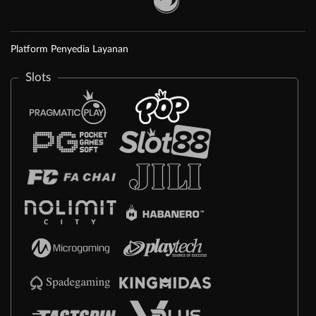
Platform Penyedia Layanan
Slots