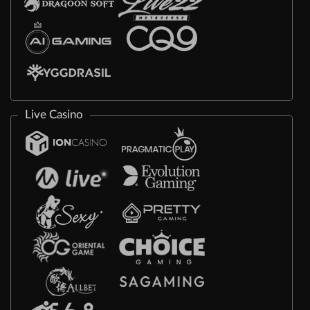
Live Casino