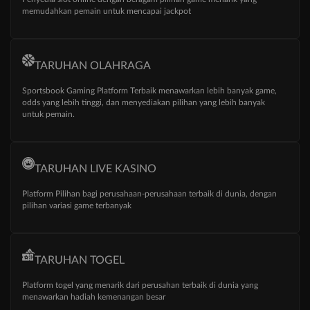
memudahkan pemain untuk mencapai jackpot
TARUHAN OLAHRAGA
Sportsbook Gaming Platform Terbaik menawarkan lebih banyak game,
odds yang lebih tinggi, dan menyediakan pilihan yang lebih banyak
untuk pemain.
TARUHAN LIVE KASINO
Platform Pilihan bagi perusahaan-perusahaan terbaik di dunia, dengan
pilihan variasi game terbanyak
TARUHAN TOGEL
Platform togel yang menarik dari perusahan terbaik di dunia yang
menawarkan hadiah kemenangan besar