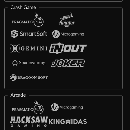
Crash Game
Arcade