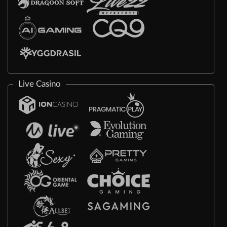
Live Casino