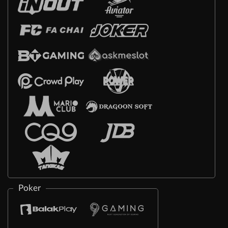
Poker