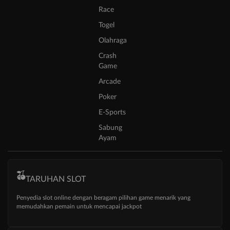
Race
Togel
Olahraga
Crash
Game
Arcade
Poker
E-Sports
Sabung
Ayam
TARUHAN SLOT
Penyedia slot online dengan beragam pilihan game menarik yang
memudahkan pemain untuk mencapai jackpot